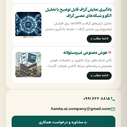
یادگیری نمایش گراف قابل توضیح با تحلیل
الگو و شبکه‌های عصبی گراف
تحلیل کرنل‌های گراف و GNNها برای افزایش
توضیح‌پذیری نمایش گراف ۱. مقدمه یادگیری نمایش
گراف قابل…
ادامه مطلب
هوش مصنوعی غیرمسئولانه
تأثیر شرکت‌های بزرگ فناوری بر تحقیقات هوش
مصنوعی و پیامدهای مرتبط (الکس هرناندز-گارسیا ،
الکساندرا ولوخوا…
ادامه مطلب
0991 622 8815
hamta.ai.company@gmail.com
مشاوره و درخواست همکاری