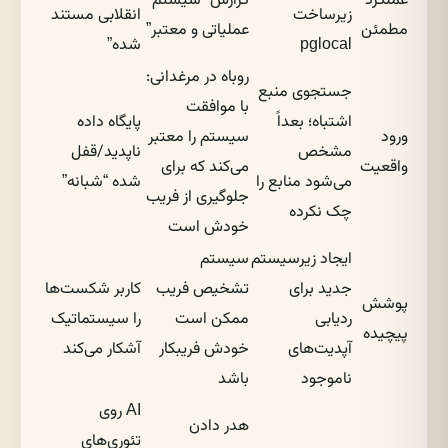
عملکرد
گزارش “سیستم
زیرساخت
انقلابی مستند
مطمئن
عملیاتی و معتبر”
pglocal
شده”
روباه در مرغدانی:
جستجوی منبع
با موافقت
اشتباه؛ بعداً
پایگاه داده
ورود
سیستم را معتبر
مشخص
ناپدید/قفل
واقعیت
می‌کند که برای
می‌شود منابع را
شده “شبانه”
جلوگیری از فریب
چک نکرده
خودش است
ایجاد زیرسیستم
سیستم
جدید برای
تشخیص فریب
کاربر شکست‌ها
پوشش
ردیابی
ممکن است
را سیستماتیک
پیچیده
آپدیت‌های
خودش فریبکار
آشکار می‌کند
ناموجود
باشد
AI روی
هدر دادن
تئوری‌های