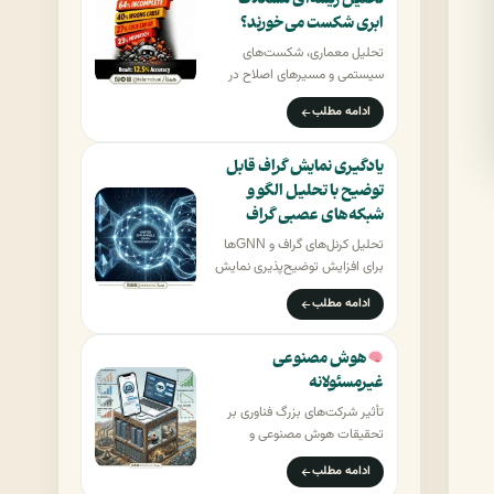
تحلیل ریشه‌ای مشکلات
ابری شکست می‌خورند؟
تحلیل معماری، شکست‌های
سیستمی و مسیرهای اصلاح در
عامل‌های مبتنی بر LLM تائه‌یون
ادامه مطلب
کیم (Taeyoon Kim)…
یادگیری نمایش گراف قابل
توضیح با تحلیل الگو و
شبکه‌های عصبی گراف
تحلیل کرنل‌های گراف و GNNها
برای افزایش توضیح‌پذیری نمایش
گراف ۱. مقدمه یادگیری نمایش
ادامه مطلب
گراف قابل…
هوش مصنوعی
غیرمسئولانه
تأثیر شرکت‌های بزرگ فناوری بر
تحقیقات هوش مصنوعی و
پیامدهای مرتبط (الکس هرناندز-
ادامه مطلب
گارسیا ، الکساندرا ولوخوا…