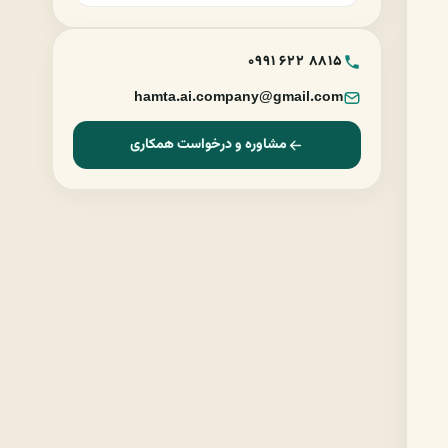
0991 622 8815
hamta.ai.company@gmail.com
مشاوره و درخواست همکاری