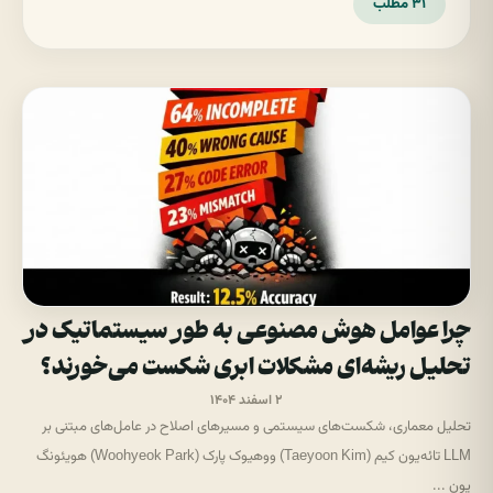
۳۱ مطلب
چرا عوامل هوش مصنوعی به طور سیستماتیک در
تحلیل ریشه‌ای مشکلات ابری شکست می‌خورند؟
۲ اسفند ۱۴۰۴
تحلیل معماری، شکست‌های سیستمی و مسیرهای اصلاح در عامل‌های مبتنی بر
LLM تائه‌یون کیم (Taeyoon Kim) وو‌هیوک پارک (Woohyeok Park) هو‌یئونگ
یون ...