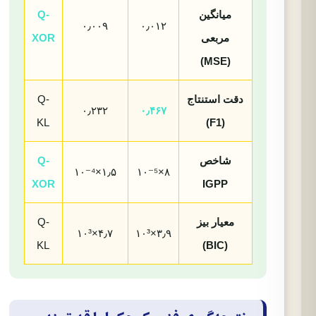
میانگین
Q-
۰٫۰۰۹
۰٫۰۱۲
مربعی
XOR
(MSE)
دقت استنتاج
Q-
۰٫۲۳۲
۰٫۴۶۷
KL
(F1)
شاخص
Q-
۱٫۵×۱۰⁻⁴
۸×۱۰⁻⁵
XOR
IGPP
معیار بیز
Q-
۴٫۷×۱۰³
۳٫۹×۱۰³
KL
(BIC)