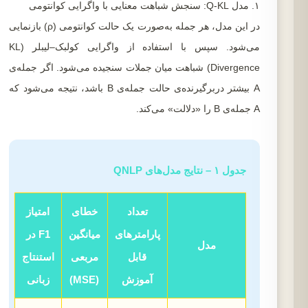
۱. مدل Q-KL: سنجش شباهت معنایی با واگرایی کوانتومی
در این مدل، هر جمله به‌صورت یک حالت کوانتومی (ρ) بازنمایی
می‌شود. سپس با استفاده از واگرایی کولبک–لیبلر (KL
Divergence) شباهت میان جملات سنجیده می‌شود. اگر جمله‌ی
A بیشتر دربرگیرنده‌ی حالت جمله‌ی B باشد، نتیجه می‌شود که
A جمله‌ی B را «دلالت» می‌کند.
جدول ۱ – نتایج مدل‌های QNLP
تعداد
خطای
امتیاز
پارامترهای
میانگین
F1 در
مدل
قابل
مربعی
استنتاج
آموزش
(MSE)
زبانی