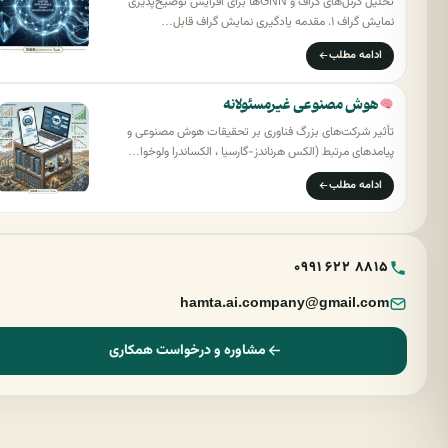
تحلیل کرنل‌های گراف و GNNها برای افزایش توضیح‌پذیری
نمایش گراف ۱. مقدمه یادگیری نمایش گراف قابل…
ادامه مطلب
هوش مصنوعی غیرمسئولانه
تأثیر شرکت‌های بزرگ فناوری بر تحقیقات هوش مصنوعی و
پیامدهای مرتبط (الکس هرناندز-گارسیا ، الکساندرا ولوخوا…
ادامه مطلب
0991 622 8815
hamta.ai.company@gmail.com
مشاوره و درخواست همکاری